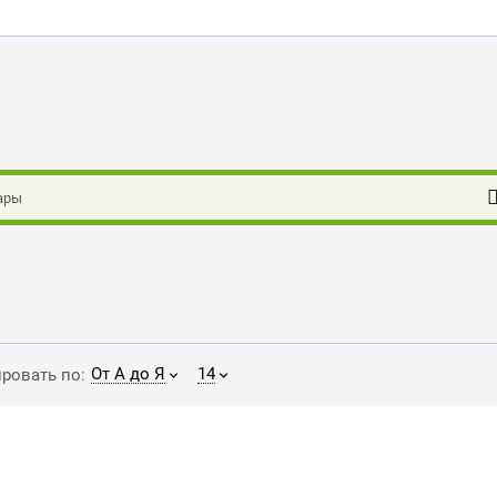
От А до Я
14
ровать по: