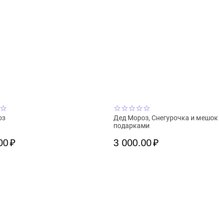
оз
Дед Мороз, Снегурочка и мешок
подарками
00
₽
3 000.00
₽