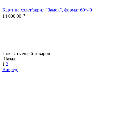
Картина холст/акрил "Замок", формат 60*40
14 000.00
₽
Показать еще 6 товаров
Назад
1
2
Вперед