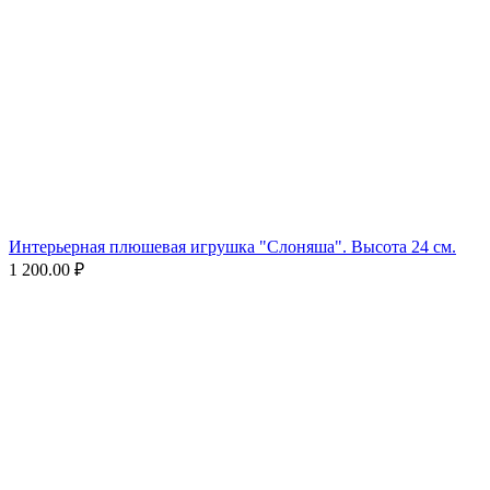
Интерьерная плюшевая игрушка "Слоняша". Высота 24 см.
1 200.00
₽