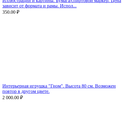
Иллюстрации и картины. Бумага/спиртовой маркер. Цена
зависит от формата и рамы. Испол...
350.00
₽
Интерьерная игрушка "Гном". Высота 80 см. Возможен
повтор в другом цвете.
2 000.00
₽